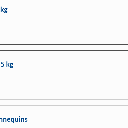
 kg
15 kg
nnequins