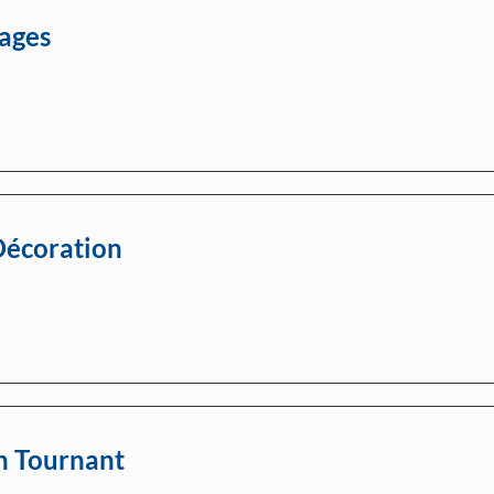
tages
Décoration
n Tournant