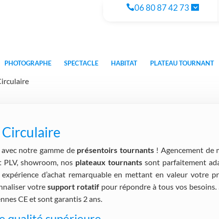
06 80 87 42 73
PHOTOGRAPHE
SPECTACLE
HABITAT
PLATEAU TOURNANT
irculaire
 Circulaire
e avec notre gamme de
présentoirs tournants
! Agencement de m
ort PLV, showroom, nos
plateaux tournants
sont parfaitement adap
une expérience d’achat remarquable en mettant en valeur votr
nnaliser votre
support rotatif
pour répondre à tous vos besoins. 
nes CE et sont garantis 2 ans.
e qualité supérieure