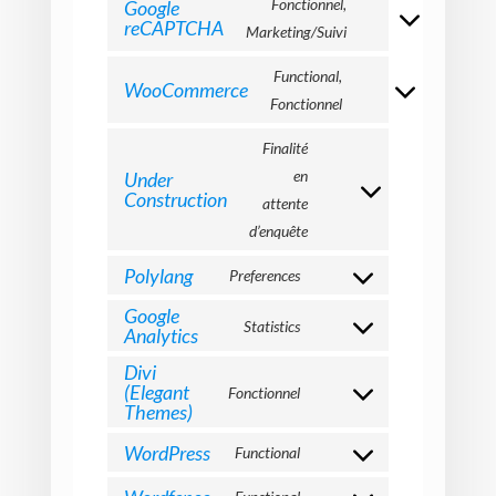
Fonctionnel,
Google
reCAPTCHA
Consent
Marketing/Suivi
to
Functional,
service
WooCommerce
Consent
Fonctionnel
google-
to
recaptcha
Finalité
service
en
Under
woocommerce
Construction
Consent
attente
to
d’enquête
service
Polylang
Preferences
under-
Consent
Google
construction
to
Statistics
Analytics
Consent
service
to
Divi
polylang
(Elegant
Fonctionnel
service
Consent
Themes)
google-
to
analytics
WordPress
Functional
service
Consent
divi-
to