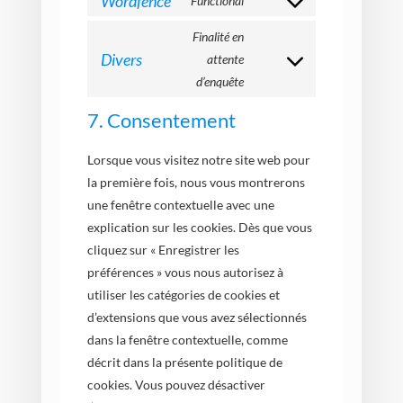
Wordfence
Functional
Consent
(elegant-
service
to
Finalité en
themes)
wordpress
service
Divers
attente
Consent
wordfence
d’enquête
to
service
7. Consentement
divers
Lorsque vous visitez notre site web pour
la première fois, nous vous montrerons
une fenêtre contextuelle avec une
explication sur les cookies. Dès que vous
cliquez sur « Enregistrer les
préférences » vous nous autorisez à
utiliser les catégories de cookies et
d’extensions que vous avez sélectionnés
dans la fenêtre contextuelle, comme
décrit dans la présente politique de
cookies. Vous pouvez désactiver