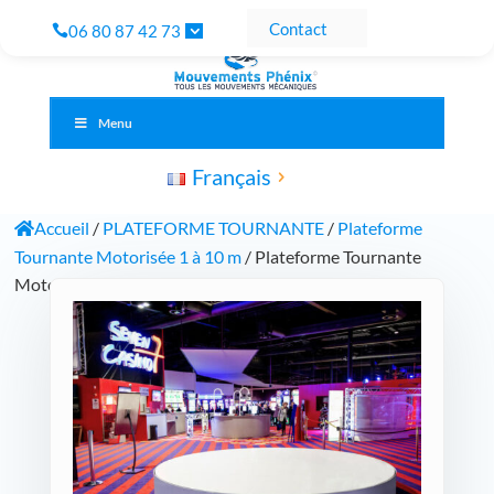
Contact
06 80 87 42 73
Menu
Français
Accueil
/
PLATEFORME TOURNANTE
/
Plateforme
Tournante Motorisée 1 à 10 m
/ Plateforme Tournante
Motorisée