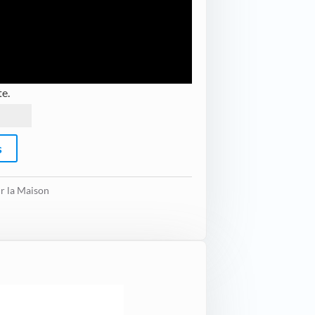
e.
s
r la Maison