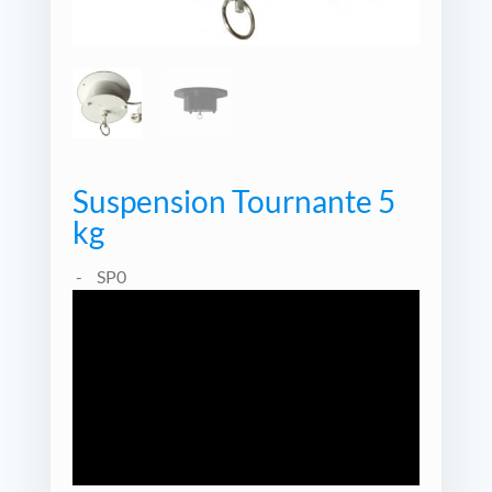
Suspension Tournante 5
kg
SP0